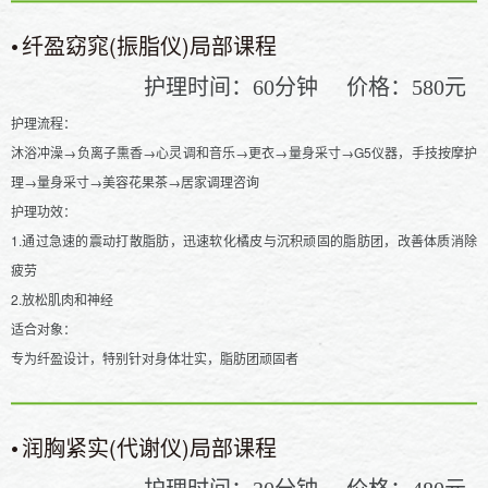
•
纤盈窈窕(振脂仪)局部课程
护理时间：
分钟
价格：
元
60
580
护理流程：
沐浴冲澡→负离子熏香→心灵调和音乐→更衣→量身采寸→G5仪器，手技按摩护
理→量身采寸→美容花果茶→居家调理咨询
护理功效：
1.通过急速的震动打散脂肪，迅速软化橘皮与沉积顽固的脂肪团，改善体质消除
疲劳
2.放松肌肉和神经
适合对象：
专为纤盈设计，特别针对身体壮实，脂肪团顽固者
•
润胸紧实(代谢仪)局部课程
护理时间：
分钟
价格：
元