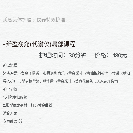
美容美体护理
>
仪器特效护理
•
纤盈窈窕(代谢仪)局部课程
护理时间：
分钟
价格：
元
30
480
护理流程：
沐浴冲澡→负离子熏香→心灵调和音乐→量身采寸→精油推脂按摩→代谢仪精油
导入护理 →塑身精华液、精华霜→量身采寸→美容花果茶→居家调理咨询
护理功效：
1.排除老旧废物
2.雕塑魔鬼身材，打造黄金曲线
适合对象：
专为纤盈设计