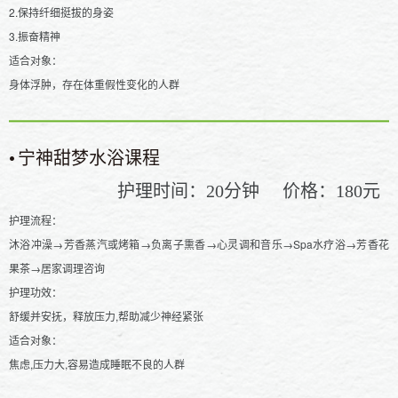
2.保持纤细挺拔的身姿
3.振奋精神
适合对象：
身体浮肿，存在体重假性变化的人群
•
宁神甜梦水浴课程
护理时间：
分钟
价格：
元
20
180
护理流程：
沐浴冲澡→芳香蒸汽或烤箱→负离子熏香→心灵调和音乐→Spa水疗浴→芳香花
果茶→居家调理咨询
护理功效：
舒缓并安抚，释放压力,帮助减少神经紧张
适合对象：
焦虑,压力大,容易造成睡眠不良的人群