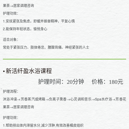
果茶→居家调理咨询
护理功效：
1.安抚紧张及焦虑，舒缓并振奋精神，平复心情
2.能保持年轻状态，愉悦身心
适合对象：
常处于紧张压力、肢体倦怠、腰酸背痛、神经紧张的人士
•
新活纤盈水浴课程
护理时间：
分钟
价格：
元
20
180
护理流程：
沐浴冲澡→芳香蒸汽或烤箱→负离子熏香→心灵调和音乐→Spa水疗浴→芳香花
果茶→居家调理咨询
护理功效：
1.帮助排出体内滞留水分,减少浮肿,有效改善橘皮组织