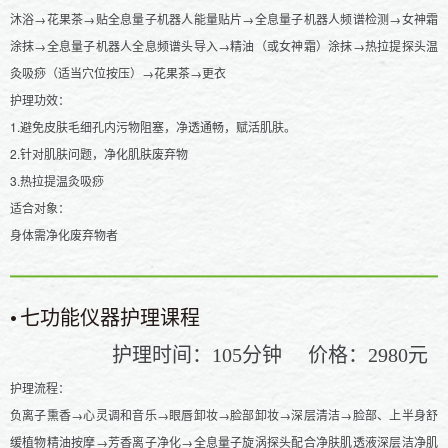
沐浴→花果茶→贴全息量子机器人能量贴片→全息量子机器人频谱检测→女神霜
涂抹→全息量子机器人全息频谱头导入→精油（或女神霜）涂抹→热拉提探头温
灸吸痧（适当穴位按压）→花果茶→更衣
护理功效：
1.避免皮肤毛细孔内污物阻塞，净透通畅，赋活肌肤。
2.针对肌肤问题，净化肌肤废弃物
3.热拉提温灸吸痧
适合对象：
身体需净化废弃物者
•
七功能仪器护理课程
护理时间：
分钟
价格：
元
105
2980
护理流程：
负离子熏香→心灵调和音乐→眼唇卸妆→脸部卸妆→深层清洁→脸部、上半身舒
缓植物精油按摩→芳香离子净化→全息量子旋涡探头配合净肤肌透液深层洁净肌