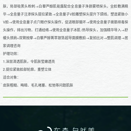
肤，局部吸黑头粉刺→白藜芦醇肌能露配合全息量子净颜雾喷探头，全脸敷满精
华→全息量子注渗探头提拉紧致→全息量子V脸雕塑探头提升下颌线，塑造紧致小
V脸→使用全息量子点穴眼疗探头操作，促进眼部循环→使用全息量子拨筋排毒探
头操作，排出污物，打通经络→使用全息量子冰肌 /热导探头，加强精华导入→舒
缓头颈肩+双臂按摩→白藜芦醇菁萃银箔超导面膜敷脸→复拍比对→整肌调理→居
家调理咨询
护理功效：
1.深层清透肌肤，令肌肤莹嫩透亮
2.提拉紧致脸部轮廓，重塑立体
适合对象：
皮肤粗糙、晦暗、毛孔堵塞、松弛等问题肌肤