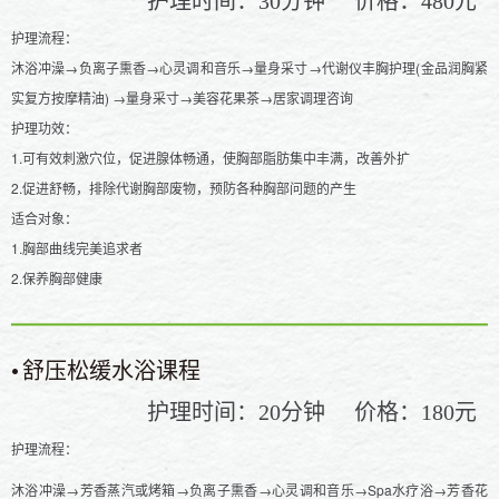
30
480
护理流程：
沐浴冲澡→负离子熏香→心灵调和音乐→量身采寸→代谢仪丰胸护理(金品润胸紧
实复方按摩精油) →量身采寸→美容花果茶→居家调理咨询
护理功效：
1.可有效刺激穴位，促进腺体畅通，使胸部脂肪集中丰满，改善外扩
2.促进舒畅，排除代谢胸部废物，预防各种胸部问题的产生
适合对象：
1.胸部曲线完美追求者
2.保养胸部健康
•
舒压松缓水浴课程
护理时间：
分钟
价格：
元
20
180
护理流程：
沐浴冲澡→芳香蒸汽或烤箱→负离子熏香→心灵调和音乐→Spa水疗浴→芳香花