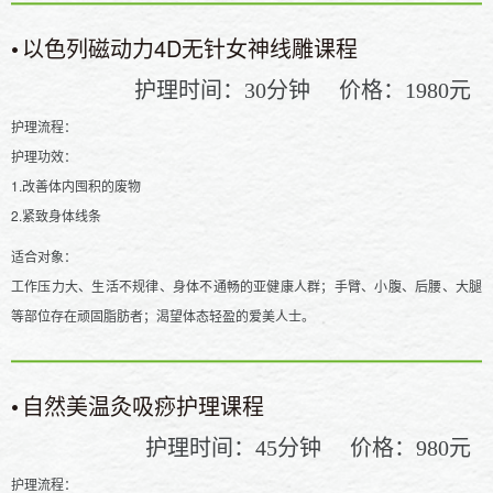
•
以色列磁动力4D无针女神线雕课程
护理时间：
分钟
价格：
元
30
1980
护理流程：
护理功效：
1.改善体内囤积的废物
2.紧致身体线条
适合对象：
工作压力大、生活不规律、身体不通畅的亚健康人群；手臂、小腹、后腰、大腿
等部位存在顽固脂肪者；渴望体态轻盈的爱美人士。
•
自然美温灸吸痧护理课程
护理时间：
分钟
价格：
元
45
980
护理流程：