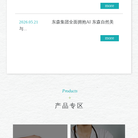
more
more
more
东森集团全面拥抱AI 东森自然美
2026.05.21
与...
more
more
more
Products
产品专区