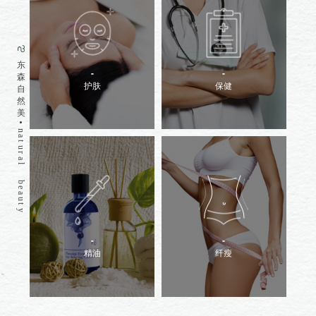
东
森
护肤
保健
自
然
美
n
a
t
u
r
a
l
b
e
a
u
t
y
精油
纤瘦