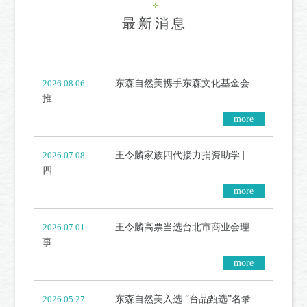
最新消息
东森自然美携手东森文化基金会
2026.08.06
推...
more
more
more
王令麟家族四代接力捐资助学 |
2026.07.08
四...
more
more
more
王令麟高票当选台北市商业会理
2026.07.01
事...
more
more
more
东森自然美入选 “台品甄选”名录
2026.05.27